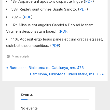
13v. Apparuerunt apostolis dispartite lingue (
PDF
)
58v. Repleti sunt omnes Spiritu Sancto. (
PDF
)
78v. – (
PDF
)
112r. Missus est angelus Gabriel a Deo ad Mariam
Virginem desponsatam Ioseph (
PDF
)
140r. Accepit ergo Iesus panes et cum gratias egisset,
distribuit discumbentibus. (
PDF
)
Manuscripts
P
Post
Barcelona, Biblioteca de Catalunya, ms. 478
r
N
Barcelona, Biblioteca Universitària, ms. 75
navigation
e
e
v
x
i
t
Events
o
P
u
o
No events