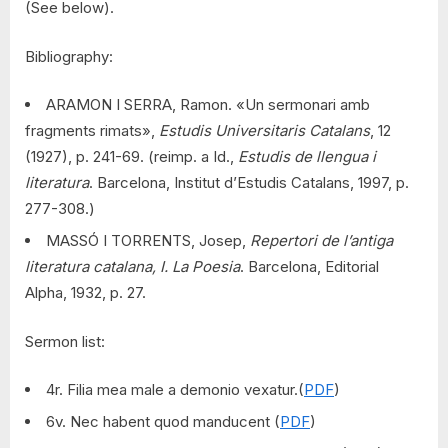
(See below).
Bibliography:
ARAMON I SERRA, Ramon. «Un sermonari amb
fragments rimats»,
Estudis Universitaris Catalans
, 12
(1927), p. 241-69. (reimp. a Id.,
Estudis de llengua i
literatura
. Barcelona, Institut d’Estudis Catalans, 1997, p.
277-308.)
MASSÓ I TORRENTS, Josep,
Repertori de l’antiga
literatura catalana, I. La Poesia
. Barcelona, Editorial
Alpha, 1932, p. 27.
Sermon list:
4r. Filia mea male a demonio vexatur.(
PDF
)
6v. Nec habent quod manducent (
PDF
)