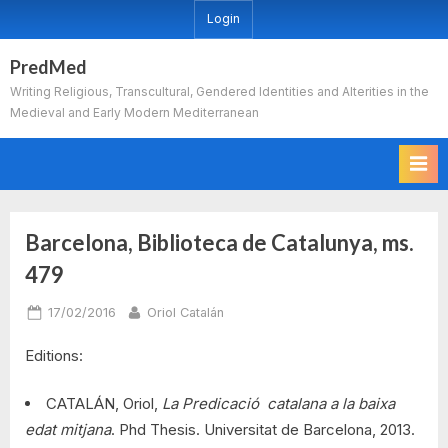
Skip
Login
to
content
PredMed
Writing Religious, Transcultural, Gendered Identities and Alterities in the
Medieval and Early Modern Mediterranean
Barcelona, Biblioteca de Catalunya, ms.
479
Posted
By
17/02/2016
Oriol Catalán
on
Editions:
CATALÁN, Oriol,
La Predicació catalana a la baixa
edat mitjana
. Phd Thesis. Universitat de Barcelona, 2013.