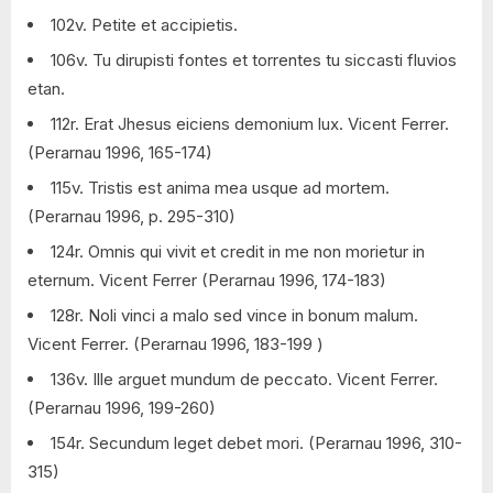
102v. Petite et accipietis.
106v. Tu dirupisti fontes et torrentes tu siccasti fluvios
etan.
112r. Erat Jhesus eiciens demonium lux. Vicent Ferrer.
(Perarnau 1996, 165-174)
115v. Tristis est anima mea usque ad mortem.
(Perarnau 1996, p. 295-310)
124r. Omnis qui vivit et credit in me non morietur in
eternum. Vicent Ferrer (Perarnau 1996, 174-183)
128r. Noli vinci a malo sed vince in bonum malum.
Vicent Ferrer. (Perarnau 1996, 183-199 )
136v. Ille arguet mundum de peccato. Vicent Ferrer.
(Perarnau 1996, 199-260)
154r. Secundum leget debet mori. (Perarnau 1996, 310-
315)