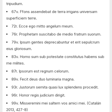
tripudium.
67v. Ffons assendebat de terra irrigans universam
superficiem terre.
72r. Ecce ego mitto angelum meum.
76r. Prophetam suscitabo de medio fratrum suorum.
79v. Ipsum gentes deprecabuntur et erit sepulcrum
eius gloriosum.
83v. Homo sum sub potestate constitutus habens sub
me milites.
87r. Ipsorum est regnum celorum.
89v. Fecit deus duo luminaria magna.
93r. Justorum semita quasi lux splendens procedit.
96r. Honor regis judicium dirigit.
99v. Misseremini mei saltem vos amici mei. (Catalán
2013, 427-8)