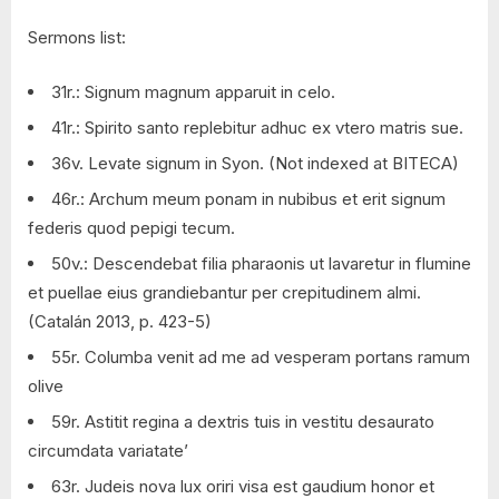
Sermons list:
31r.: Signum magnum apparuit in celo.
41r.: Spirito santo replebitur adhuc ex vtero matris sue.
36v. Levate signum in Syon. (Not indexed at BITECA)
46r.: Archum meum ponam in nubibus et erit signum
federis quod pepigi tecum.
50v.: Descendebat filia pharaonis ut lavaretur in flumine
et puellae eius grandiebantur per crepitudinem almi.
(Catalán 2013, p. 423-5)
55r. Columba venit ad me ad vesperam portans ramum
olive
59r. Astitit regina a dextris tuis in vestitu desaurato
circumdata variatate’
63r. Judeis nova lux oriri visa est gaudium honor et