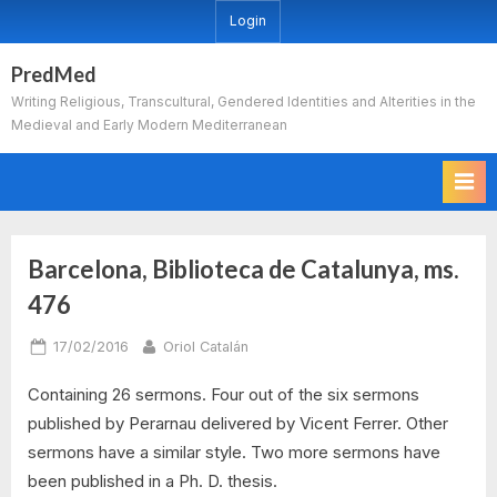
Skip
Login
to
content
PredMed
Writing Religious, Transcultural, Gendered Identities and Alterities in the
Medieval and Early Modern Mediterranean
Barcelona, Biblioteca de Catalunya, ms.
476
Posted
By
17/02/2016
Oriol Catalán
on
Containing 26 sermons. Four out of the six sermons
published by Perarnau delivered by Vicent Ferrer. Other
sermons have a similar style. Two more sermons have
been published in a Ph. D. thesis.