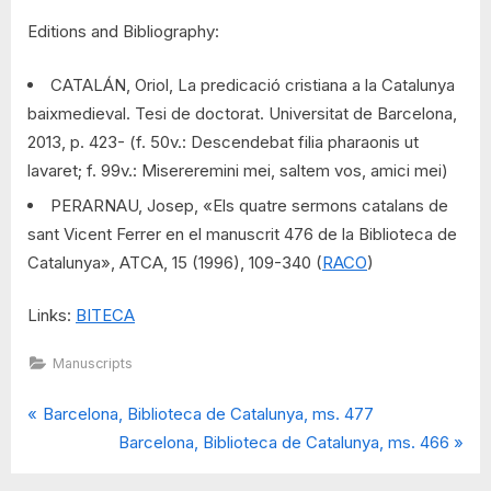
Editions and Bibliography:
CATALÁN, Oriol, La predicació cristiana a la Catalunya
baixmedieval. Tesi de doctorat. Universitat de Barcelona,
2013, p. 423- (f. 50v.: Descendebat filia pharaonis ut
lavaret; f. 99v.: Misereremini mei, saltem vos, amici mei)
PERARNAU, Josep, «Els quatre sermons catalans de
sant Vicent Ferrer en el manuscrit 476 de la Biblioteca de
Catalunya», ATCA, 15 (1996), 109-340 (
RACO
)
Links:
BITECA
Manuscripts
P
Post
Barcelona, Biblioteca de Catalunya, ms. 477
r
N
Barcelona, Biblioteca de Catalunya, ms. 466
navigation
e
e