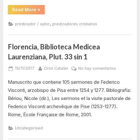
“Francesc
Read More
»
Eiximenis”
,
predicador / autor
predicadores cristianos
Florencia, Biblioteca Medicea
Laurenziana, Plut. 33 sin 1
Posted
By
en
15/11/2017
Oriol Catalán
No hay comentarios
on
Florencia,
Manuscrito que contiene 105 sermones de Federico
Biblioteca
Medicea
Visconti, arzobispo de Pisa entre 1254 y 1277. Bibliografía:
Laurenziana,
Bériou, Nicole (dir.), Les sermons et la visite pastorale de
Plut.
Federico Visconti archevêque de Pise (1253-1277).
33
Rome, École Française de Rome, 2001.
sin
1
Uncategorised