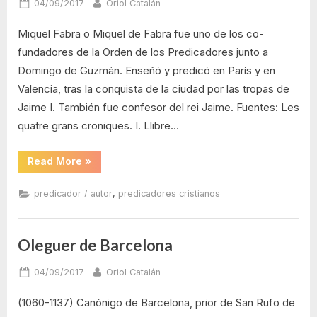
Posted
By
04/09/2017
Oriol Catalán
on
Miquel Fabra o Miquel de Fabra fue uno de los co-
fundadores de la Orden de los Predicadores junto a
Domingo de Guzmán. Enseñó y predicó en París y en
Valencia, tras la conquista de la ciudad por las tropas de
Jaime I. También fue confesor del rei Jaime. Fuentes: Les
quatre grans croniques. I. Llibre…
“Miquel
Read More
»
Fabra”
,
predicador / autor
predicadores cristianos
Oleguer de Barcelona
Posted
By
04/09/2017
Oriol Catalán
on
(1060-1137) Canónigo de Barcelona, prior de San Rufo de