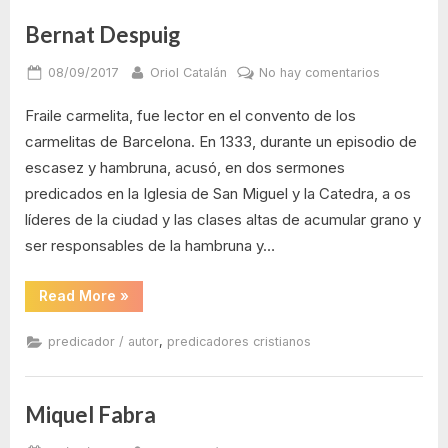
Bernat Despuig
Posted
By
en
08/09/2017
Oriol Catalán
No hay comentarios
on
Bernat
Fraile carmelita, fue lector en el convento de los
Despuig
carmelitas de Barcelona. En 1333, durante un episodio de
escasez y hambruna, acusó, en dos sermones
predicados en la Iglesia de San Miguel y la Catedra, a os
líderes de la ciudad y las clases altas de acumular grano y
ser responsables de la hambruna y…
“Bernat
Read More
»
Despuig”
,
predicador / autor
predicadores cristianos
Miquel Fabra