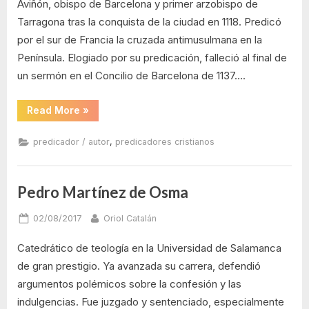
Aviñón, obispo de Barcelona y primer arzobispo de
Tarragona tras la conquista de la ciudad en 1118. Predicó
por el sur de Francia la cruzada antimusulmana en la
Península. Elogiado por su predicación, falleció al final de
un sermón en el Concilio de Barcelona de 1137….
“Oleguer
Read More
»
de
Barcelona”
,
predicador / autor
predicadores cristianos
Pedro Martínez de Osma
Posted
By
02/08/2017
Oriol Catalán
on
Catedrático de teología en la Universidad de Salamanca
de gran prestigio. Ya avanzada su carrera, defendió
argumentos polémicos sobre la confesión y las
indulgencias. Fue juzgado y sentenciado, especialmente