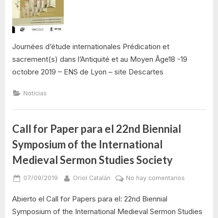
sacrement(s
dans
l’Antiquité
et
Journées d’étude internationales Prédication et
au
sacrement(s) dans l’Antiquité et au Moyen Âge18 -19
Moyen
octobre 2019 – ENS de Lyon – site Descartes
Âge
Noticias
Call for Paper para el 22nd Biennial
Symposium of the International
Medieval Sermon Studies Society
Posted
By
en
07/09/2019
Oriol Catalán
No hay comentarios
on
Call
Abierto el Call for Papers para el: 22nd Biennial
for
Paper
Symposium of the International Medieval Sermon Studies