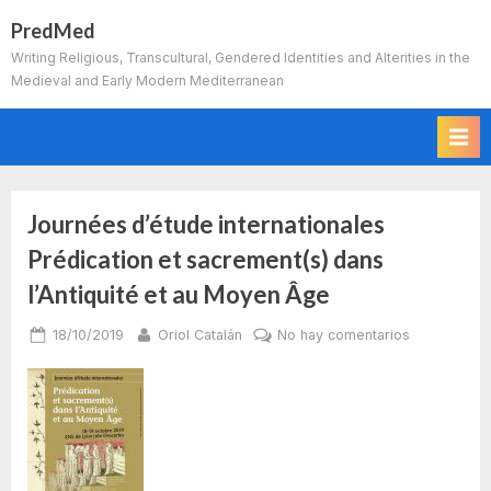
Skip
PredMed
to
Writing Religious, Transcultural, Gendered Identities and Alterities in the
content
Medieval and Early Modern Mediterranean
Journées d’étude internationales
Autor:
Prédication et sacrement(s) dans
Oriol
l’Antiquité et au Moyen Âge
Catalán
Posted
By
en
18/10/2019
Oriol Catalán
No hay comentarios
on
Journées
d’étude
internationa
Prédication
et
sacrement(s