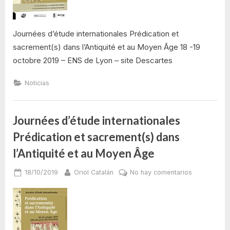
dans
l’Antiquité
et
Journées d’étude internationales Prédication et
au
sacrement(s) dans l’Antiquité et au Moyen Âge 18 -19
Moyen
octobre 2019 – ENS de Lyon – site Descartes
Âge
Noticias
Journées d’étude internationales
Prédication et sacrement(s) dans
l’Antiquité et au Moyen Âge
Posted
By
en
18/10/2019
Oriol Catalán
No hay comentarios
on
Journées
d’étude
internationa
Prédication
et