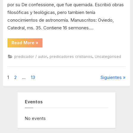
por su De confessione, que fue quemada. Escribió obras
filosóficas y teológicas, pero tambien tenía
conocimientos de astronomía. Manuscritos: Oviedo,
Catedral, ms. 35. Contiene 16 sermones….
“Pedro
Read More
»
Martínez
de
Osma”
,
,
predicador / autor
predicadores cristianos
Uncategorised
Navegación
1
2
…
13
Siguientes
de
entradas
Eventos
No events