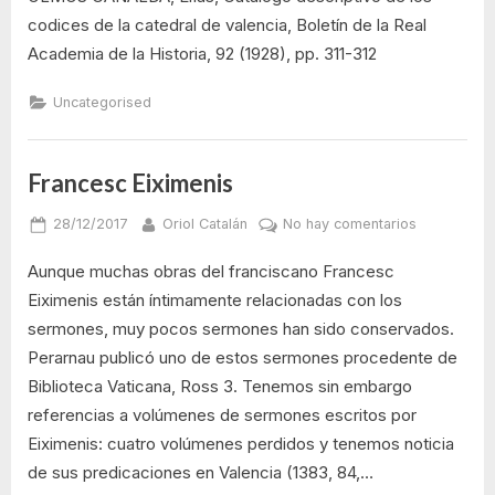
codices de la catedral de valencia, Boletín de la Real
Academia de la Historia, 92 (1928), pp. 311-312
Uncategorised
Francesc Eiximenis
Posted
By
en
28/12/2017
Oriol Catalán
No hay comentarios
on
Francesc
Aunque muchas obras del franciscano Francesc
Eiximenis
Eiximenis están íntimamente relacionadas con los
sermones, muy pocos sermones han sido conservados.
Perarnau publicó uno de estos sermones procedente de
Biblioteca Vaticana, Ross 3. Tenemos sin embargo
referencias a volúmenes de sermones escritos por
Eiximenis: cuatro volúmenes perdidos y tenemos noticia
de sus predicaciones en Valencia (1383, 84,…