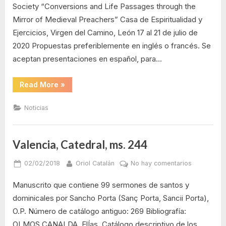
para
Society “Conversions and Life Passages through the
el
Mirror of Medieval Preachers” Casa de Espiritualidad y
22nd
Ejercicios, Virgen del Camino, León 17 al 21 de julio de
Biennial
2020 Propuestas preferiblemente en inglés o francés. Se
Symposiu
of
aceptan presentaciones en español, para…
the
Internationa
“Call
Read More
»
for
Medieval
Paper
Sermon
para
Noticias
el
Studies
22nd
Society
Biennial
Symposium
of
Valencia, Catedral, ms. 244
the
International
Medieval
Posted
By
en
02/02/2018
Oriol Catalán
No hay comentarios
Sermon
on
Valencia,
Studies
Society”
Manuscrito que contiene 99 sermones de santos y
Catedral,
ms.
dominicales por Sancho Porta (Sanç Porta, Sancii Porta),
244
O.P. Número de catálogo antiguo: 269 Bibliografía:
OLMOS CANALDA, ElÍas, Catálogo descriptivo de los