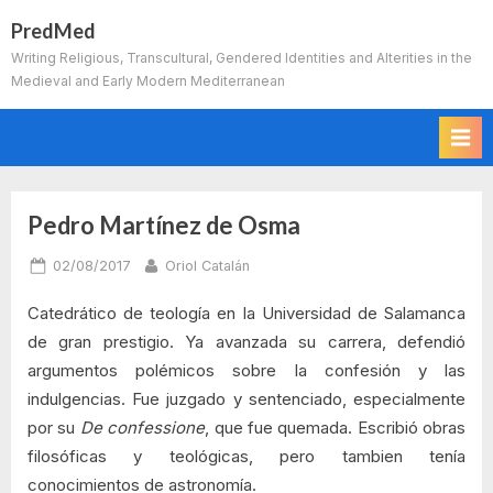
Skip
PredMed
to
Writing Religious, Transcultural, Gendered Identities and Alterities in the
content
Medieval and Early Modern Mediterranean
Pedro Martínez de Osma
Posted
By
02/08/2017
Oriol Catalán
on
Catedrático de teología en la Universidad de Salamanca
de gran prestigio. Ya avanzada su carrera, defendió
argumentos polémicos sobre la confesión y las
indulgencias. Fue juzgado y sentenciado, especialmente
por su
De confessione
, que fue quemada. Escribió obras
filosóficas y teológicas, pero tambien tenía
conocimientos de astronomía.