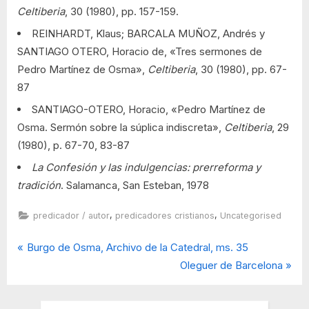
Celtiberia
, 30 (1980), pp. 157-159.
REINHARDT, Klaus; BARCALA MUÑOZ, Andrés y
SANTIAGO OTERO, Horacio de, «Tres sermones de
Pedro Martínez de Osma»,
Celtiberia
, 30 (1980), pp. 67-
87
SANTIAGO-OTERO, Horacio, «Pedro Martínez de
Osma. Sermón sobre la súplica indiscreta»,
Celtiberia
, 29
(1980), p. 67-70, 83-87
La Confesión y las indulgencias: prerreforma y
tradición
. Salamanca, San Esteban, 1978
,
,
predicador / autor
predicadores cristianos
Uncategorised
P
Navegación
Burgo de Osma, Archivo de la Catedral, ms. 35
r
N
Oleguer de Barcelona
de
e
e
v
x
entradas