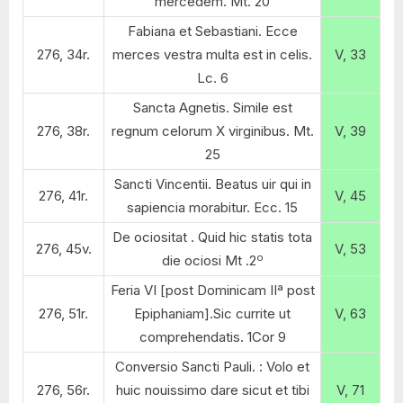
mercedem. Mt. 20
Fabiana et Sebastiani. Ecce
276, 34r.
merces vestra multa est in celis.
V, 33
Lc. 6
Sancta Agnetis. Simile est
276, 38r.
regnum celorum X virginibus. Mt.
V, 39
25
Sancti Vincentii. Beatus uir qui in
276, 41r.
V, 45
sapiencia morabitur. Ecc. 15
De ociositat . Quid hic statis tota
276, 45v.
V, 53
o
die ociosi Mt .2
Feria VI [post Dominicam IIª post
276, 51r.
Epiphaniam].Sic currite ut
V, 63
comprehendatis. 1Cor 9
Conversio Sancti Pauli. : Volo et
276, 56r.
huic nouissimo dare sicut et tibi
V, 71