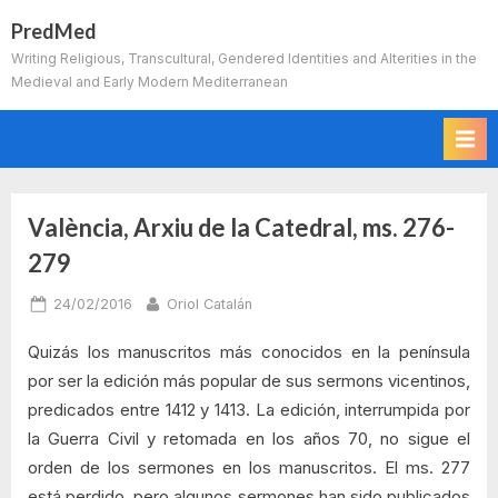
Skip
PredMed
to
Writing Religious, Transcultural, Gendered Identities and Alterities in the
content
Medieval and Early Modern Mediterranean
València, Arxiu de la Catedral, ms. 276-
279
Posted
By
24/02/2016
Oriol Catalán
on
Quizás los manuscritos más conocidos en la península
por ser la edición más popular de sus sermons vicentinos,
predicados entre 1412 y 1413. La edición, interrumpida por
la Guerra Civil y retomada en los años 70, no sigue el
orden de los sermones en los manuscritos. El ms. 277
está perdido, pero algunos sermones han sido publicados