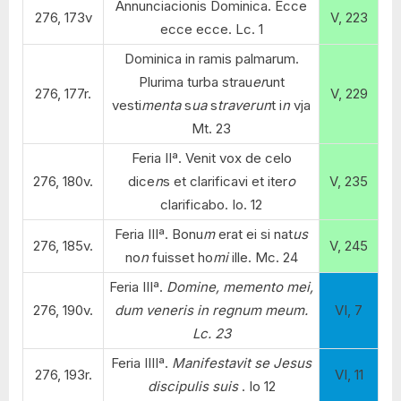
Annunciacionis Dominica. Ecce
276, 173v
V, 223
ecce ecce. Lc. 1
Dominica in ramis palmarum.
Plurima turba strau
er
unt
276, 177r.
V, 229
vesti
menta
s
ua
s
traverun
t i
n
vja
Mt. 23
Feria IIª. Venit vox de celo
276, 180v.
dice
n
s et clarificavi et iter
o
V, 235
clarificabo. Io. 12
Feria IIIª. Bonu
m
erat ei si nat
us
276, 185v.
V, 245
no
n
fuisset ho
mi
ille. Mc. 24
Feria IIIª.
Domine, memento mei,
276, 190v.
dum veneris in regnum meum.
VI, 7
Lc. 23
Feria IIIIª.
Manifestavit se Jesus
276, 193r.
VI, 11
discipulis suis
. Io 12