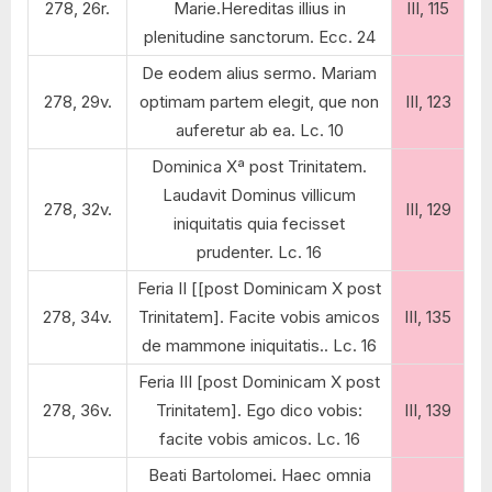
278, 26r.
Marie.Hereditas illius in
III, 115
plenitudine sanctorum. Ecc. 24
De eodem alius sermo. Mariam
278, 29v.
optimam partem elegit, que non
III, 123
auferetur ab ea. Lc. 10
Dominica Xª post Trinitatem.
Laudavit Dominus villicum
278, 32v.
III, 129
iniquitatis quia fecisset
prudenter. Lc. 16
Feria II [[post Dominicam X post
278, 34v.
Trinitatem]. Facite vobis amicos
III, 135
de mammone iniquitatis.. Lc. 16
Feria III [post Dominicam X post
278, 36v.
Trinitatem]. Ego dico vobis:
III, 139
facite vobis amicos. Lc. 16
Beati Bartolomei. Haec omnia