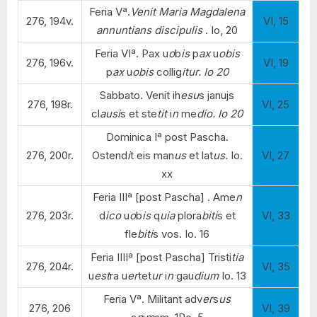
Feria Vª.
Venit Maria Magdalena
276, 194v.
VI, 15
annuntians discipulis
. Io, 20
Feria VIª. Pax u
o
b
is
p
ax
u
obis
276, 196v.
VI, 19
p
ax
u
obis
collig
itur. Io 20
Sabbato. Venit ih
esu
s janujs
276, 198r.
VI, 25
cl
ausi
s et ste
tit
i
n
me
dio. Io 20
Dominica Iª post Pascha.
276, 200r.
Ostend
i
t eis man
us
et lat
us.
Io.
VI, 27
xx
Feria IIIª [post Pascha] . Ame
n
276, 203r.
d
ico
u
o
b
is
q
uia
plora
biti
s et
VI, 33
fle
biti
s vos. Io. 16
Feria IIIIª [post Pascha] Tristi
tia
276, 204r.
VI, 35
u
est
ra u
er
tet
ur
i
n
gau
dium
Io. 13
Feria Vª. Militan
t adv
er
s
us
276, 206
VI, 39