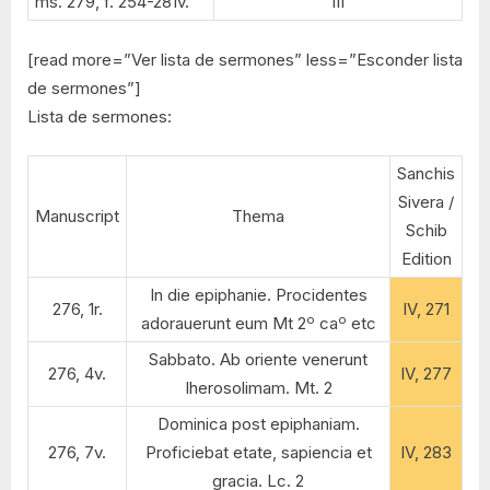
ms. 279, f. 254-281v.
III
[read more=”Ver lista de sermones” less=”Esconder lista
de sermones”]
Lista de sermones:
Sanchis
Sivera /
Manuscript
Thema
Schib
Edition
In die epiphanie. Procidentes
276, 1r.
IV, 271
o
o
adorauerunt eum Mt 2
ca
etc
Sabbato. Ab oriente venerunt
276, 4v.
IV, 277
Iherosolimam. Mt. 2
Dominica post epiphaniam.
276, 7v.
Proficiebat etate, sapiencia et
IV, 283
gracia. Lc. 2