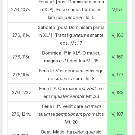
Feria Vª [post Dominicam prima
276, 107v.
in XLª]. Ecce san
us
f
a
c
tus
es.
V,157
Iam noli p
e
ccare . Io. 5
Sabbato [post Dominicam prima
276, 111v.
in XLª]. Tra
n
sfig
ur
at
us
e
st
ante
V, 163
eos. Mt .17
Dominica IIª in XLª. O mulier,
276, 115r.
V, 169
magna e
st
fides tua Mt. 15
Feria IIª Vos deorsu
m
estis ego
276,119v.
V, 177
de su
pe
rnjs sum . Io. 8
Feria IIIª. Qui maior e
st
v
est
r
u
m
276, 122v
V, 183
erit mj
nister
v
erste
r Mt .23
Feria IIIIª. Venit dare a
n
i
m
a
m
276, 124v.
sua
m
re
demptionem
p
ro
m
u
ltis
V, 187
Mt. 20
Beati Matie. Ita p
ate
r q
uia
sic