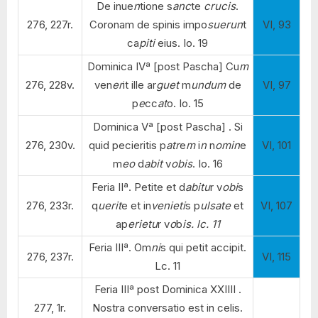
De inue
n
tione s
anc
te
crucis
.
276, 227r.
Coronam de spinis impo
suerun
t
VI, 93
ca
piti
eius. Io. 19
Dominica IVª [post Pascha] Cu
m
276, 228v.
ven
er
it ille ar
guet
m
undum
de
VI, 97
p
e
cc
at
o. Io. 15
Dominica Vª [post Pascha] . Si
276, 230v.
quid pecieritis p
atr
e
m
i
n
n
omin
e
VI, 101
m
eo
d
abit
v
obis
. Io. 16
Feria IIª. Petite et d
abitu
r v
obi
s
276, 233r.
q
uerit
e et in
venieti
s p
ulsate
et
VI, 107
ap
erietu
r v
o
b
is. lc. 11
Feria IIIª. Om
ni
s qui petit accipit.
276, 237r.
VI, 115
Lc. 11
Feria IIIª post Dominica XXIIII .
277, 1r.
Nostra conversatio est in celis.