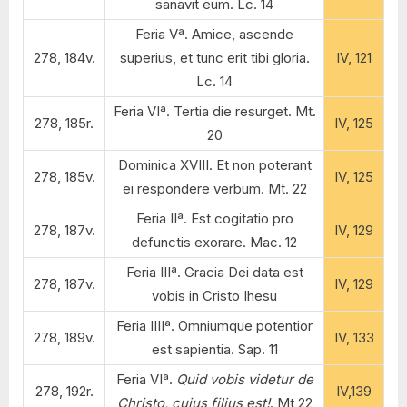
sanavit eum. Lc. 14
Feria Vª. Amice, ascende
278, 184v.
superius, et tunc erit tibi gloria.
IV, 121
Lc. 14
Feria VIª. Tertia die resurget. Mt.
278, 185r.
IV, 125
20
Dominica XVIII. Et non poterant
278, 185v.
IV, 125
ei respondere verbum. Mt. 22
Feria IIª. Est cogitatio pro
278, 187v.
IV, 129
defunctis exorare. Mac. 12
Feria IIIª. Gracia Dei data est
278, 187v.
IV, 129
vobis in Cristo Ihesu
Feria IIIIª. Omniumque potentior
278, 189v.
IV, 133
est sapientia. Sap. 11
Feria VIª.
Quid vobis videtur de
278, 192r.
IV,139
Christo, cuius filius est!
. Mt 22