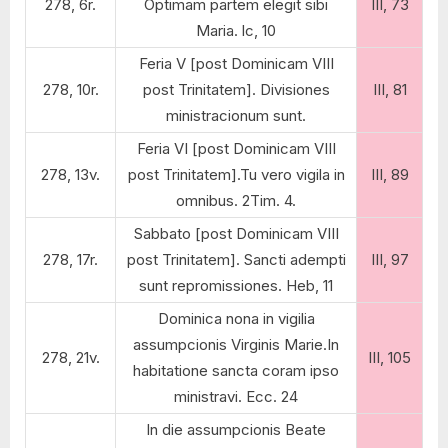
278, 6r.
Optimam partem elegit sibi
III, 73
Maria. lc, 10
Feria V [post Dominicam VIII
278, 10r.
post Trinitatem]. Divisiones
III, 81
ministracionum sunt.
Feria VI [post Dominicam VIII
278, 13v.
post Trinitatem].Tu vero vigila in
III, 89
omnibus. 2Tim. 4.
Sabbato [post Dominicam VIII
278, 17r.
post Trinitatem]. Sancti adempti
III, 97
sunt repromissiones. Heb, 11
Dominica nona in vigilia
assumpcionis Virginis Marie.In
278, 21v.
III, 105
habitatione sancta coram ipso
ministravi. Ecc. 24
In die assumpcionis Beate