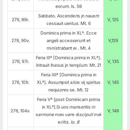
eor
um
. Is. 58
Sabbato. Ascende
n
s jn naue
m
276, 89r.
V, 125
cessauit uent
us
. Mt. 6
Dominica prima in XLª. Ecce
276, 90v.
angeli acce
sserun
t et
V,129
mi
nistraban
t ei . Mt. 4
Feria IIIª [Dominica prima in XLª].
276, 97r.
V, 135
Intrauit Ih
esu
s jn templ
um
. Mt. 21
Feria IIIIª [Dominica prima in
276, 101r.
XLª]. Assu
m
psit a
lio
s vij spiritus
V, 145
nequi
or
es se. Mt. 12
Feria Vª [post Dominicam prima
in XLª].Si uos ma
n
s
er
itis i
n
276, 104v.
V, 149
s
ermone
m
e
o u
er
e di
scipuli
m
e
i
e
ritis. Io. 8