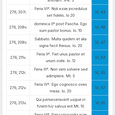
a
n
i
m
am. 1Pe. 5
Feria VIª. Noli e
ss
e jncredul
us
276, 207r.
VI, 43
set fidelis. Io 20
dominica IIª post Pascha. Ego
276, 208v.
VI, 49
sum pastor bonus. Io. 10
Sabbato. Multa quidem et alia
276, 208v.
VI, 47
signa fecit Ihesus. Io. 20
Feria IIª. Fiet unus pastor et
276, 211v.
VI, 53
unum ovile. Io. 12
Feria IIIª. Non veni solvere sed
276, 212r.
VI, 55
adimplere. Mt. 5
Feria IVª. Ego cognosco oves
276, 212v.
VI, 57
meas. Io. 20
Qui p
er
sev
er
av
er
it u
sque
i
n
276, 213v.
VI, 61
fi
nem
h
ic
salv
us
erit Mt. 10
Feria VIª. P
e
cca
ta
n
ost
ra ip
s
e