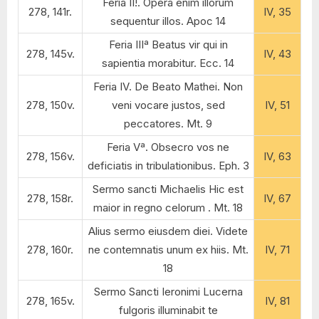
Feria II!. Opera enim illorum
278, 141r.
IV, 35
sequentur illos. Apoc 14
Feria IIIª Beatus vir qui in
278, 145v.
IV, 43
sapientia morabitur. Ecc. 14
Feria IV. De Beato Mathei. Non
278, 150v.
veni vocare justos, sed
IV, 51
peccatores. Mt. 9
Feria Vª. Obsecro vos ne
278, 156v.
IV, 63
deficiatis in tribulationibus. Eph. 3
Sermo sancti Michaelis Hic est
278, 158r.
IV, 67
maior in regno celorum . Mt. 18
Alius sermo eiusdem diei. Videte
278, 160r.
ne contemnatis unum ex hiis. Mt.
IV, 71
18
Sermo Sancti Ieronimi Lucerna
278, 165v.
IV, 81
fulgoris illuminabit te