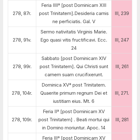
Feria IIIIª [post Dominicam XIII
278, 87r.
post Trinitatem].Desideria carnis
III, 239
ne perficiatis. Gal. V
Sermo nativitatis Virginis Marie.
278, 91v.
Ego quasi vitis fructificavi. Ecc.
III, 247
24
Sabbato [post Dominicam XIV
278, 99r.
post Trinitatem]. Qui Christi sunt
III, 261
carnem suam crucifixerunt.
Dominica XVª post Trinitatem.
278, 104r.
Quaerite primum regnum Dei et
III, 271.
iustitiam eius. Mt. 6
Feria IIª [post Dominicam XV
278, 109r.
post Trinitatem] . Beati mortui qui
III, 281
in Domino moriuntur. Apoc. 14
Feria IIIª [post Dominicam XV