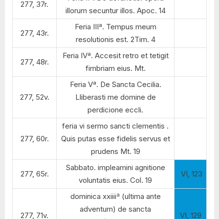
277, 37r.
illorum secuntur illos. Apoc. 14
Feria IIIª. Tempus meum
277, 43r.
resolutionis est. 2Tim. 4
Feria IVª. Accesit retro et tetigit
277, 48r.
fimbriam eius. Mt.
Feria Vª. De Sancta Cecilia.
277, 52v.
Lliberasti me domine de
perdicione eccli.
feria vi sermo sancti clementis .
277, 60r.
Quis putas esse fidelis servus et
prudens Mt. 19
Sabbato. impleamini agnitione
277, 65r.
VI, 123
voluntatis eius. Col. 19
a
dominica xxiiii
(ultima ante
adventum) de sancta
277, 71v.
VI, 129