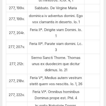
ut ministros. 1Cor. 4, 1
277, 199v.
Sabbato. De Virgine Maria
dominica iv adventus domini. Ego
277, 199v.
vox clamantis in deserto. Io. 1
Feria IIª. Dirigite viam Domini. Io.
277, 204r.
1
Feria IIIª. Parate viam domini. Lc.
277, 207v.
3
Sermo Sancti Thome. Thomas
277, 212r.
unus ex duodecim que dicitur
didimus. Io. 21
Feria Vª, Medius autem vestrum
277, 218v.
stetit quem vos nescitis. Io. 1, 26
Feria VIª. Omnibus hominibus
277, 222v.
Dominus prope est. Phil. 4
In vigilia Nativitate Domini.