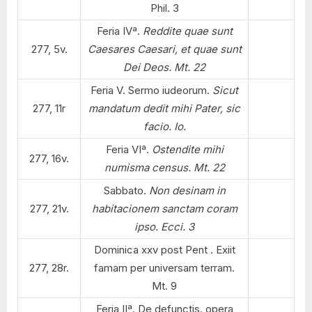
Phil. 3
Feria IVª.
Reddite quae sunt
277, 5v.
Caesares Caesari, et quae sunt
Dei Deos. Mt. 22
Feria V. Sermo iudeorum.
Sicut
277, 11r
mandatum dedit mihi Pater, sic
facio. Io.
Feria VIª.
Ostendite mihi
277, 16v.
numisma census. Mt. 22
Sabbato.
Non desinam in
277, 21v.
habitacionem sanctam coram
ipso. Ecci. 3
Dominica xxv post Pent . Exiit
277, 28r.
famam per universam terram.
Mt. 9
Feria IIª. De defunctis. opera