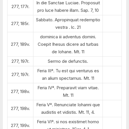
In die Sanctae Luciae. Proposuit
277, 177r.
pro luce habere illam. Sap. 7, 10
Sabbato. Apropinquat redemptio
277, 185r.
vestra . lc. 21
dominica iii adventus domini.
277, 189v.
Coepit Ihesus dicere ad turbas
de Iohane. Mt. 11
277, 197r.
Sermo de defunctis.
Feria IIIª. Tu est qui venturus es
277, 197r.
an alium spectamus. Mt. 11
Feria IVª. Preparavit viam vitae.
277, 198v.
Mt. 11
Feria Vª. Renunciate Iohanni que
277, 198v.
audistis et vidistis. Mt. 11, 4.
Feria VIª. si nos existimet homo
277, 199v.