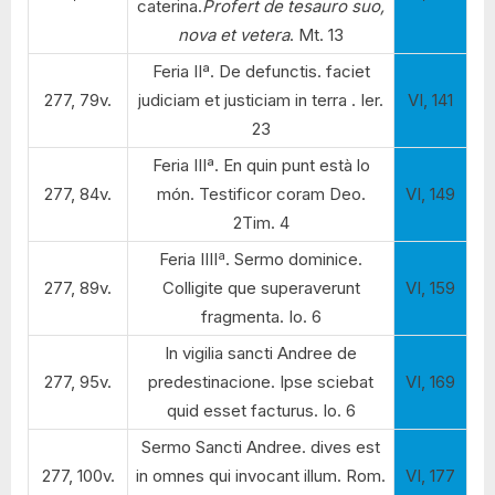
caterina.
Profert de tesauro suo,
nova et vetera
. Mt. 13
Feria IIª. De defunctis. faciet
277, 79v.
judiciam et justiciam in terra . Ier.
VI, 141
23
Feria IIIª. En quin punt està lo
277, 84v.
món. Testificor coram Deo.
VI, 149
2Tim. 4
a
Feria IIII
. Sermo dominice.
277, 89v.
Colligite que superaverunt
VI, 159
fragmenta. Io. 6
In vigilia sancti Andree de
277, 95v.
predestinacione. Ipse sciebat
VI, 169
quid esset facturus. Io. 6
Sermo Sancti Andree. dives est
277, 100v.
in omnes qui invocant illum. Rom.
VI, 177