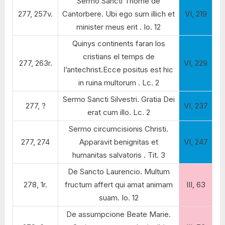
Sermo Sancti Thome de
277, 257v.
Cantorbere. Ubi ego sum illich et
VI, 219
minister meus erit . Io. 12
Quinys continents faran los
cristians el temps de
277, 263r.
VI, 229
l’antechrist.Ecce positus est hic
in ruina multorum . Lc. 2
Sermo Sancti Silvestri. Gratia Dei
277, ?
VI, 237
erat cum illo. Lc. 2
Sermo circumcisionis Christi.
277, 274
Apparavit benignitas et
VI, 247
humanitas salvatoris . Tit. 3
De Sancto Laurencio. Multum
278, 1r.
fructum affert qui amat animam
III, 63
suam. Io. 12
De assumpcione Beate Marie.