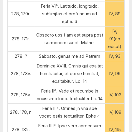
Feria VIª. Latitudo. longitudo.
278, 170r.
sublimjtas et profundum ad
IV, 89
ephe. 3
IV,
Obsecro uos (Iam est supra post
278, 171r.
91(no
sermonem sancti Mathei
editat)
278, ?
Sabbato. genua me ad Patrem
IV, 93
Dominica XVIII. Omnis qui exaltat
278, 173v.
humiliabitur, et qui se humiliat,
IV, 99
exaltabitur. Lc. 14
Feria IIª. Vade et recumbe jn
278, 175v.
IV, 103
nouissimo loco. textualiter Lc. 14
Feria IIIª. Omnes jn vna spe
278, 178, r.
IV, 109
vocati estis textualiter. Ephe 4
Feria IIIIª. Ipse vero apreensum
278, 181r.
IV, 115