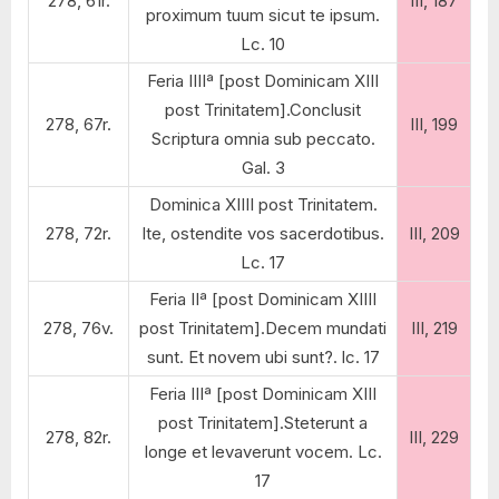
278, 61r.
III, 187
proximum tuum sicut te ipsum.
Lc. 10
Feria IIIIª [post Dominicam XIII
post Trinitatem].Conclusit
278, 67r.
III, 199
Scriptura omnia sub peccato.
Gal. 3
Dominica XIIII post Trinitatem.
278, 72r.
Ite, ostendite vos sacerdotibus.
III, 209
Lc. 17
Feria IIª [post Dominicam XIIII
278, 76v.
post Trinitatem].Decem mundati
III, 219
sunt. Et novem ubi sunt?. lc. 17
Feria IIIª [post Dominicam XIII
post Trinitatem].Steterunt a
278, 82r.
III, 229
longe et levaverunt vocem. Lc.
17