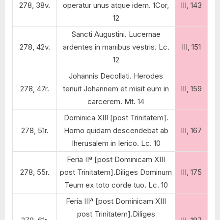
278, 38v.
operatur unus atque idem. 1Cor,
III, 143
12
Sancti Augustini. Lucernae
278, 42v.
ardentes in manibus vestris. Lc.
III, 151
12
Johannis Decollati. Herodes
278, 47r.
tenuit Johannem et misit eum in
III, 159
carcerem. Mt. 14
Dominica XIII [post Trinitatem].
278, 51r.
Homo quidam descendebat ab
III, 167
Iherusalem in Ierico. Lc. 10
Feria IIª [post Dominicam XIII
278, 55r.
post Trinitatem].Diliges Dominum
III, 175
Teum ex toto corde tuo. Lc. 10
Feria IIIª [post Dominicam XIII
post Trinitatem].Diliges