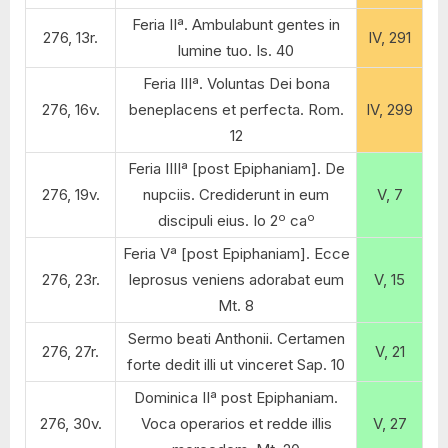
Feria IIª. Ambulabunt gentes in
276, 13r.
IV, 291
lumine tuo. Is. 40
Feria IIIª. Voluntas Dei bona
276, 16v.
beneplacens et perfecta. Rom.
IV, 299
12
Feria IIIIª [post Epiphaniam]. De
276, 19v.
nupciis. Crediderunt in eum
V, 7
o
o
discipuli eius. Io 2
ca
Feria Vª [post Epiphaniam]. Ecce
276, 23r.
leprosus veniens adorabat eum
V, 15
Mt. 8
Sermo beati Anthonii. Certamen
276, 27r.
V, 21
forte dedit illi ut vinceret Sap. 10
Dominica IIª post Epiphaniam.
276, 30v.
Voca operarios et redde illis
V, 27