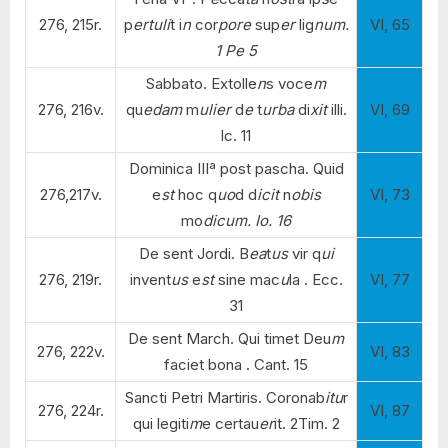
276, 215r.
p
ertuli
t i
n
cor
pore
sup
er
lig
num.
VI, 65
1 Pe 5
Sabbato. Extolle
n
s voce
m
276, 216v.
qu
edam
m
ulier
d
e
t
urba
di
xit
illi.
VI, 69
lc. 11
Dominica IIIª post pascha. Quid
276,217v.
e
st
hoc q
uo
d d
icit
n
obis
VI, 73
mo
dicum. Io. 16
De sent Jordi. B
ea
t
us
vir q
ui
276, 219r.
invent
us
e
st
sine mac
u
la . Ecc.
VI, 77
31
De sent March. Qui timet Deu
m
276, 222v.
VI, 83
faciet bona . Cant. 15
Sancti Petri Martiris. Coronab
itu
r
276, 224r.
VI, 87
qui legiti
m
e certau
er
it. 2Tim. 2