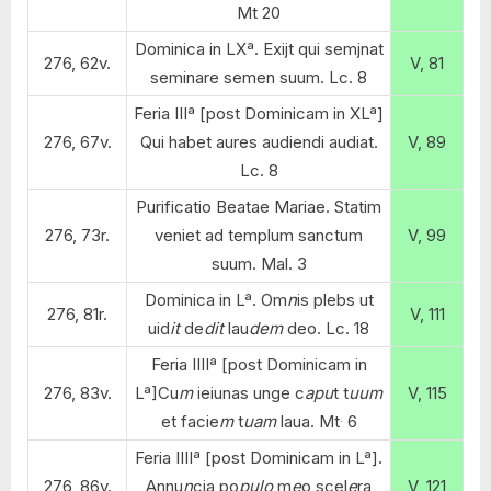
Mt 20
Dominica in LXª. Exijt qui semjnat
276, 62v.
V, 81
seminare semen suum. Lc. 8
Feria IIIª [post Dominicam in XLª]
276, 67v.
Qui habet aures audiendi audiat.
V, 89
Lc. 8
Purificatio Beatae Mariae. Statim
276, 73r.
veniet ad templum sanctum
V, 99
suum. Mal. 3
Dominica in Lª. Om
n
is plebs ut
276, 81r.
V, 111
uid
it
de
dit
lau
dem
deo. Lc. 18
Feria IIIIª [post Dominicam in
276, 83v.
Lª]Cu
m
ieiunas unge c
apu
t t
uum
V, 115
.
et facie
m
t
uam
laua. Mt
6
Feria IIIIª [post Dominicam in Lª].
276, 86v.
Annu
n
cia po
pulo
m
e
o scel
e
ra
V, 121