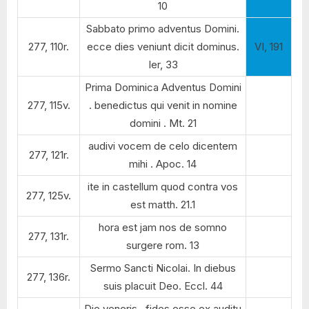
10
Sabbato primo adventus Domini.
277, 110r.
ecce dies veniunt dicit dominus.
VI, 191
Ier, 33
Prima Dominica Adventus Domini
277, 115v.
. benedictus qui venit in nomine
domini . Mt. 21
audivi vocem de celo dicentem
277, 121r.
mihi . Apoc. 14
ite in castellum quod contra vos
277, 125v.
est matth. 21.1
hora est jam nos de somno
277, 131r.
surgere rom. 13
Sermo Sancti Nicolai. In diebus
277, 136r.
suis placuit Deo. Eccl. 44
Die veneris . fides esse ex auditu