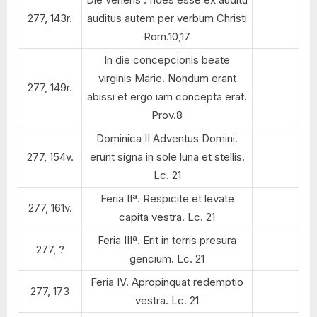
277, 143r.
auditus autem per verbum Christi
Rom.10,17
In die concepcionis beate
virginis Marie. Nondum erant
277, 149r.
abissi et ergo iam concepta erat.
Prov.8
Dominica II Adventus Domini.
277, 154v.
erunt signa in sole luna et stellis.
Lc. 21
Feria IIª. Respicite et levate
277, 161v.
capita vestra. Lc. 21
Feria IIIª. Erit in terris presura
277, ?
gencium. Lc. 21
Feria IV. Apropinquat redemptio
277, 173
vestra. Lc. 21