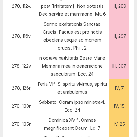
278, 112v.
post Trinitatem]. Non potestis
III, 289
Deo servire et mammone. Mt. 6
Sermo exaltationis Sanctae
Crucis. Factus est pro nobis
278, 116v.
III, 297
obediens usque ad mortem
crucis. Phil., 2
In octava nativitatis Beate Marie.
278, 122v.
Memoria mea in generacione
III, 307
saeculorum. Ecc. 24
Feria VIª. Si spiritu vivimus, spiritu
278, 126r.
IV, 7
et ambulemus
Sabbato. Coram ipso ministravi.
278, 130r.
IV, 15
Ecc. 24
Dominica XVIª. Omnes
278, 135r.
IV, 25
magnificabant Deum. Lc. 7