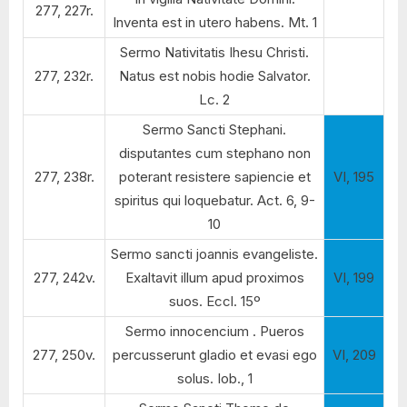
277, 227r.
Inventa est in utero habens. Mt. 1
Sermo Nativitatis Ihesu Christi.
277, 232r.
Natus est nobis hodie Salvator.
Lc. 2
Sermo Sancti Stephani.
disputantes cum stephano non
277, 238r.
poterant resistere sapiencie et
VI, 195
spiritus qui loquebatur. Act. 6, 9-
10
Sermo sancti joannis evangeliste.
277, 242v.
Exaltavit illum apud proximos
VI, 199
suos. Eccl. 15º
Sermo innocencium . Pueros
277, 250v.
percusserunt gladio et evasi ego
VI, 209
solus. Iob., 1