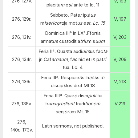
276, 127v.
V, 193
placitu
m
e
st
ante te Io. 11
Sabbato. Pat
er
ip
s
i
us
276, 129r.
V, 197
m
isericord
ja mot
us
e
st. Lc. 15
Dominica IIIª in LXª.Ffortis
276, 131v.
V, 203
armat
us
custodit a
triu
m s
uum
Feria IIª. Qua
n
ta audi
uim
us fac
ta
276, 134r.
jn Caf
arnaum
, f
ac
hi
c
et i
n
pat
ri
V, 209
tua. Lc. 4
Feria IIIª. Respicie
n
s ih
esu
s i
n
276, 136r.
V, 213
discip
u
los dixit Mt 18
Feria IIIIª. Quar
e
disci
puli
tui
276, 138v.
tra
n
s
grediunt
tradi
tionem
V,219
senj
oru
m Mt. 15
276,
Latin sermons, not published.
140r.-173v.